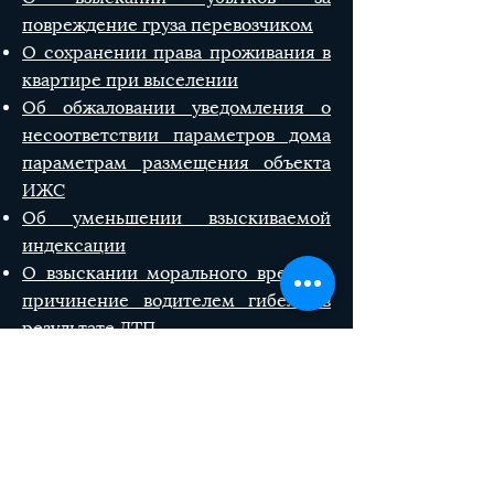
повреждение груза перевозчиком
О сохранении права проживания в
квартире при выселении
Об обжаловании уведомления о
несоответствии параметров дома
параметрам размещения объекта
ИЖС
Об уменьшении взыскиваемой
индексации
О взыскании морального вреда за
причинение водителем гибели в
результате ДТП
О стимулировании неплательщика
алиментов в исполнительном
производстве
О защите лица, привлекаемого за
драку к административной
ответственности