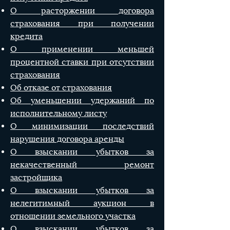
О расторжении договора
страхования при получении
кредита
О применении меньшей
процентной ставки при отсутствии
страхования
Об отказе от страхования
Об уменьшении удержаний по
исполнительному листу
О минимизации последствий
нарушения договора аренды
О взыскании убытков за
некачественный ремонт
застройщика
О взыскании убытков за
нелегитимный аукцион в
отношении земельного участка
О взыскании убытков за