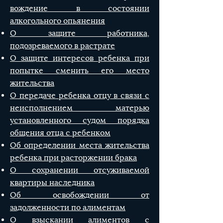
вождение в состоянии
алкогольного опьянения
О защите работника,
подозреваемого в растрате
О защите интересов ребенка при
попытке сменить его место
жительства
О передаче ребенка отцу в связи с
неисполнением матерью
установленного судом порядка
общения отца с ребенком
Об определении места жительства
ребенка при расторжении брака
О сохранении отсуживаемой
квартиры наследника
Об освобождении от
задолженности по алиментам
О взыскании алиментов с