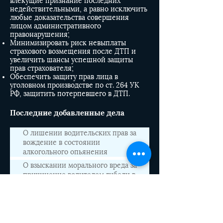
влекущие признание последних
недействительными, а равно исключить
любые доказательства совершения
лицом административного
правонарушения;
Минимизировать риск невыплаты
страхового возмещения после ДТП и
увеличить шансы успешной защиты
прав страхователя;
Обеспечить защиту прав лица в
уголовном производстве по ст. 264 УК
РФ, защитить потерпевшего в ДТП.
​Последние добавленные дела
О лишении водительских прав за
вождение в состоянии
алкогольного опьянения
О взыскании морального вреда за
причинение водителем гибели в
результате ДТП
Назад к списку