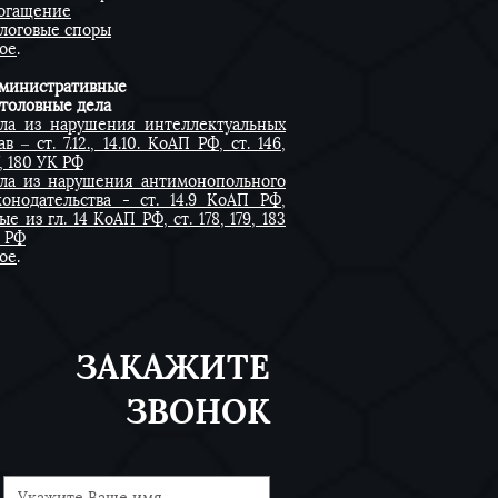
огащение
логовые споры
ое
.
министративные
уголовные дела
ла из нарушения интеллектуальных
ав – ст. 7.12., 14.10. КоАП РФ, ст. 146,
7, 180 УК РФ
ла из нарушения антимонопольного
конодательства - ст. 14.9 КоАП РФ,
ые из гл. 14 КоАП РФ, ст. 178, 179, 183
 РФ
ое
.
ЗАКАЖИТЕ
ЗВОНОК