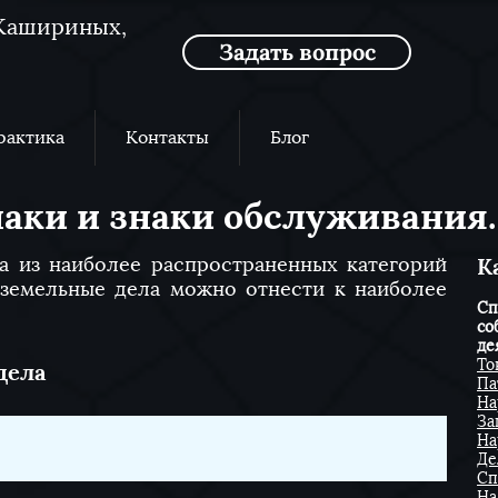
в Кашириных,
Задать вопрос
рактика
Контакты
Блог
аки и знаки обслуживания
а из наиболее распространенных категорий
​
 земельные дела можно отнести к наиболее
Сп
со
де
То
дела
Па
На
За
На
Де
Сп
На