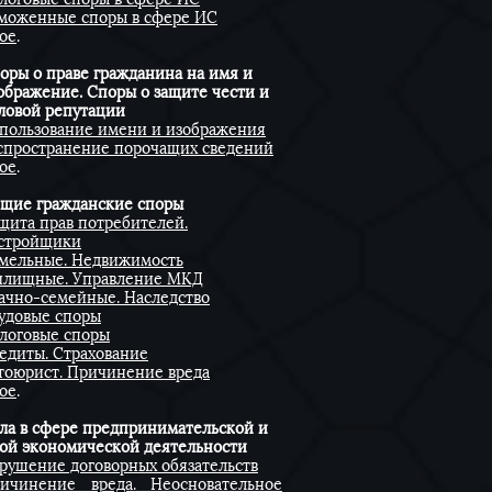
моженные споры в сфере ИС
ое
.
оры о праве гражданина на имя и
ображение. Споры о защите чести и
ловой репутации
пользование имени и изображения
спространение порочащих сведений
ое
.
щие гражданские споры
щита прав потребителей.
стройщики
мельные. Недвижимость
лищные. Управление МКД
ачно-семейные. Наследство
удовые споры
логовые споры
едиты. Страхование
тоюрист. Причинение вреда
ое
.
ла в сфере предпринимательской и
ой экономической деятельности
рушение договорных обязательств
ичинение вреда. Неосновательное