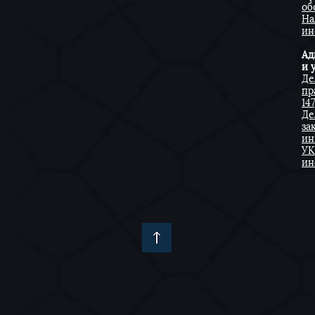
об
На
ин
Ад
и 
Де
пр
14
Де
за
ин
УК
ин