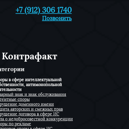
+7 (912) 306 1740
Позвонить
. Контрафакт
Категории
оры в сфере интеллектуальной
бственности, антимонопольной
ятельности
варный знак и знак обслуживания
тентные споры
рушение доменного имени
щита авторских и смежных прав
рушение договора в сфере ИС
ла о недобросовестной конкуренции
оры по рекламе
логовые споры в сфере ИС