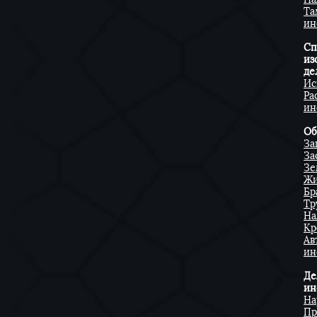
Та
ин
Сп
из
де
Ис
Ра
ин
Об
За
За
Зе
Жи
Бр
Тр
На
Кр
Ав
ин
Де
ин
На
Пр