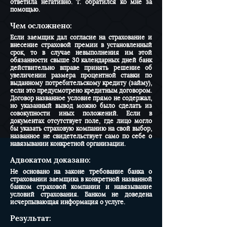
ответила негативно. Т. обратился ко мне за
помощью.
Чем осложнено:
Если заемщик дал согласие на страхование и
внесение страховой премии в установленный
срок, то в случае невыполнения им этой
обязанности свыше 30 календарных дней банк
действительно вправе принять решение об
увеличении размера процентной ставки по
выданному потребительскому кредиту (займу),
если это предусмотрено кредитным договором.
Договор названное условие прямо не содержал,
но указанный вывод можно было сделать из
совокупности иных положений. Если в
документах отсутствует поле, где лицо могло
бы указать страховую компанию на свой выбор,
названное не свидетельствует само по себе о
навязывании конкретной организации.
Адвокатом доказано:
Не основано на законе требование банка о
страховании заемщика в конкретной названной
банком страховой компании и навязывание
условий страхования. Банком не доведена
исчерпывающая информация о услуге.
Результат: